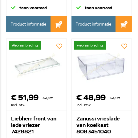
transpara...
toon voorraad
toon voorraad
Product informatie
Product informatie
Web aanbieding
web aanbieding
€ 51,99
€ 48,99
53,99
53,50
Incl. btw
Incl. btw
Liebherr front van
Zanussi vrieslade
lade vriezer
van koelkast
7428821
8083451040