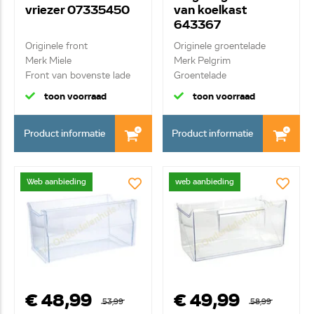
vriezer 07335450
van koelkast
643367
Originele front
Originele groentelade
Merk Miele
Merk Pelgrim
Front van bovenste lade
Groentelade
toon voorraad
toon voorraad
Product informatie
Product informatie
Web aanbieding
web aanbieding
€ 48,99
€ 49,99
53,99
58,99