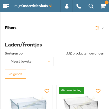
0
0113 -
Filters
250628
Laden/frontjes
Sorteren op
332 producten gevonden
volgende
Web aanbieding