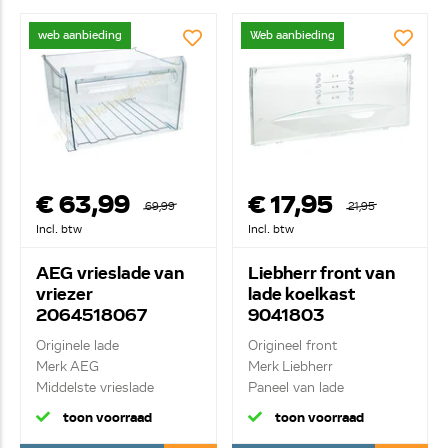
web aanbieding
Web aanbieding
€ 63,99
€ 17,95
69,99
21,95
Incl. btw
Incl. btw
AEG vrieslade van
Liebherr front van
vriezer
lade koelkast
2064518067
9041803
Originele lade
Origineel front
Merk AEG
Merk Liebherr
Middelste vrieslade
Paneel van lade
toon voorraad
toon voorraad