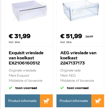
€ 31,99
€ 51,99
56,99
Incl. btw
Incl. btw
Exquisit vrieslade
AEG vrieslade van
van koelkast
koelkast
EX2106160512
2247137173
Originele vrieslade
Originele lade
Merk Exquisit
Merk AEG
Middelste of bovenste
Middelste of bovenste
vr...
lade van vri...
toon voorraad
toon voorraad
Product informatie
Product informatie