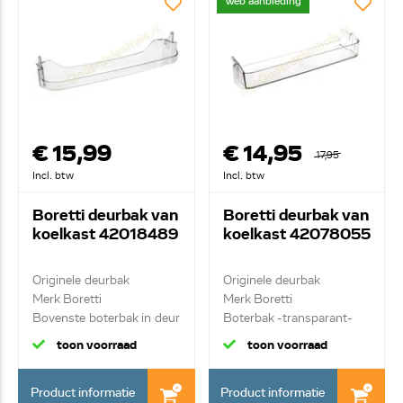
Web aanbieding
€ 15,99
€ 14,95
17,95
Incl. btw
Incl. btw
Boretti deurbak van
Boretti deurbak van
koelkast 42018489
koelkast 42078055
Originele deurbak
Originele deurbak
Merk Boretti
Merk Boretti
Bovenste boterbak in deur
Boterbak -transparant-
toon voorraad
toon voorraad
Product informatie
Product informatie