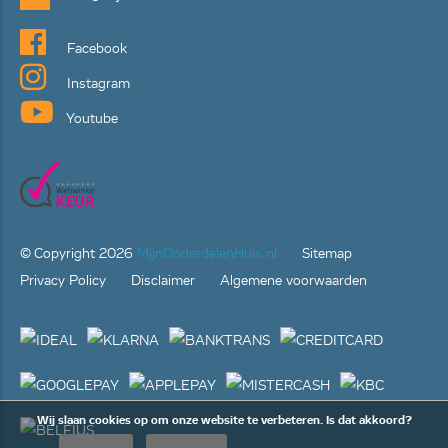
Facebook
Instagram
Youtube
© Copyright
2026
MijnOnderdelenHuis.nl
Sitemap
Privacy Policy
Disclaimer
Algemene voorwaarden
Wij slaan cookies op om onze website te verbeteren. Is dat akkoord?