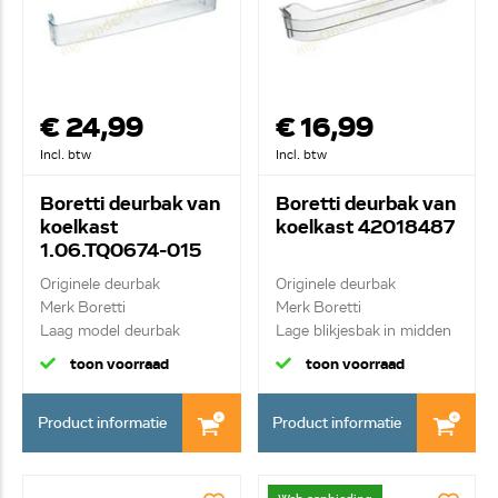
€ 24,99
€ 16,99
Incl. btw
Incl. btw
Boretti deurbak van
Boretti deurbak van
koelkast
koelkast 42018487
1.06.TQ0674-015
Originele deurbak
Originele deurbak
Merk Boretti
Merk Boretti
Laag model deurbak
Lage blikjesbak in midden
boven in...
v...
toon voorraad
toon voorraad
Product informatie
Product informatie