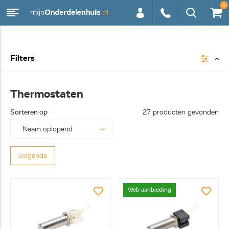
0
0113 -
Filters
250628
Thermostaten
Sorteren op
27 producten gevonden
volgende
Web aanbieding