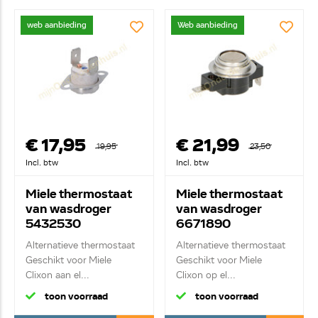
web aanbieding
Web aanbieding
€ 17,95
€ 21,99
19,95
23,50
Incl. btw
Incl. btw
Miele thermostaat
Miele thermostaat
van wasdroger
van wasdroger
5432530
6671890
Alternatieve thermostaat
Alternatieve thermostaat
Geschikt voor Miele
Geschikt voor Miele
Clixon aan el...
Clixon op el...
toon voorraad
toon voorraad