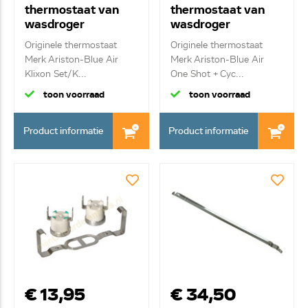
thermostaat van
thermostaat van
wasdroger
wasdroger
C00116598
C00306861
Originele thermostaat
Originele thermostaat
Merk Ariston-Blue Air
Merk Ariston-Blue Air
Klixon Set/K...
One Shot + Cyc...
toon voorraad
toon voorraad
Product informatie
Product informatie
€ 13,95
€ 34,50