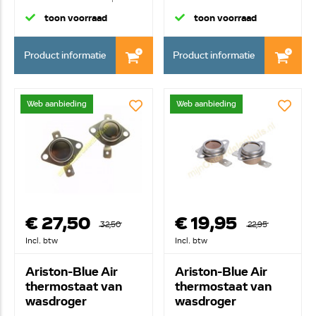
verwarm...
...
toon voorraad
toon voorraad
Product informatie
Product informatie
Web aanbieding
Web aanbieding
€ 27,50
€ 19,95
32,50
22,95
Incl. btw
Incl. btw
Ariston-Blue Air
Ariston-Blue Air
thermostaat van
thermostaat van
wasdroger
wasdroger