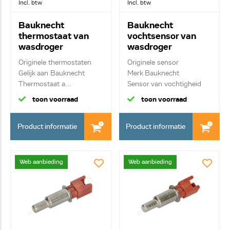
Incl. btw
Incl. btw
Bauknecht
Bauknecht
thermostaat van
vochtsensor van
wasdroger
wasdroger
481225928681
481227858001
Originele thermostaten
Originele sensor
Gelijk aan Bauknecht
Merk Bauknecht
Thermostaat a...
Sensor van vochtigheid
toon voorraad
toon voorraad
Product informatie
Product informatie
Web aanbieding
Web aanbieding