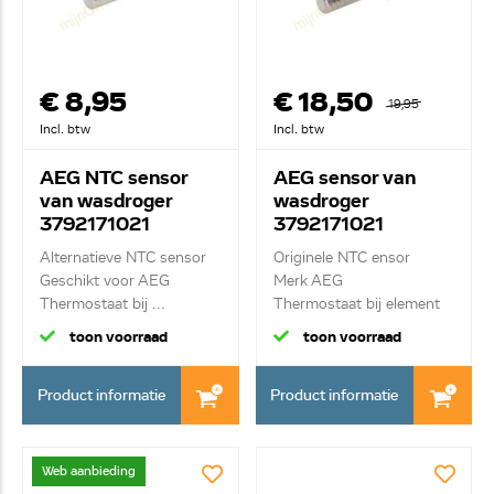
€ 8,95
€ 18,50
19,95
Incl. btw
Incl. btw
AEG NTC sensor
AEG sensor van
van wasdroger
wasdroger
3792171021
3792171021
Alternatieve NTC sensor
Originele NTC ensor
Geschikt voor AEG
Merk AEG
Thermostaat bij ...
Thermostaat bij element
toon voorraad
toon voorraad
Product informatie
Product informatie
Web aanbieding