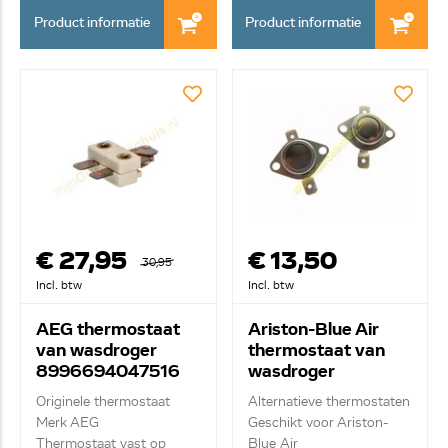
Product informatie
Product informatie
€ 27,95
€ 13,50
30,95
Incl. btw
Incl. btw
AEG thermostaat
Ariston-Blue Air
van wasdroger
thermostaat van
8996694047516
wasdroger
C00095566
Originele thermostaat
Alternatieve thermostaten
Merk AEG
Geschikt voor Ariston-
Thermostaat vast op
Blue Air