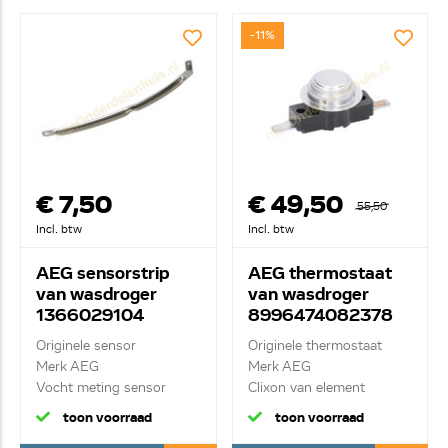
-11%
€ 7,50
€ 49,50
55,50
Incl. btw
Incl. btw
AEG sensorstrip
AEG thermostaat
van wasdroger
van wasdroger
1366029104
8996474082378
Originele sensor
Originele thermostaat
Merk AEG
Merk AEG
Vocht meting sensor
Clixon van element
toon voorraad
toon voorraad