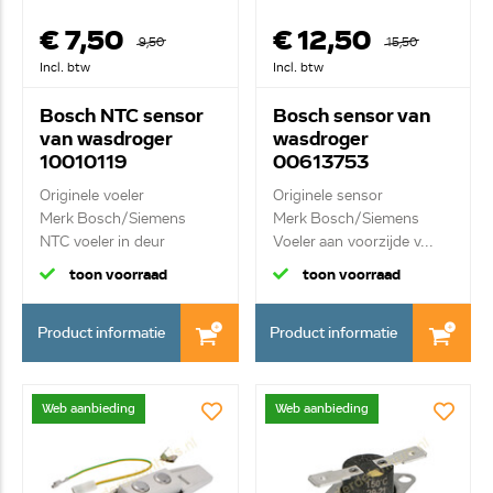
€ 7,50
€ 12,50
9,50
15,50
Incl. btw
Incl. btw
Bosch NTC sensor
Bosch sensor van
van wasdroger
wasdroger
10010119
00613753
Originele voeler
Originele sensor
Merk Bosch/Siemens
Merk Bosch/Siemens
NTC voeler in deur
Voeler aan voorzijde v...
toon voorraad
toon voorraad
Product informatie
Product informatie
Web aanbieding
Web aanbieding