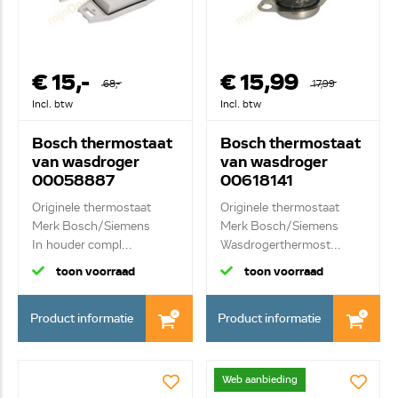
€ 15,-
€ 15,99
68,-
17,99
Incl. btw
Incl. btw
Bosch thermostaat
Bosch thermostaat
van wasdroger
van wasdroger
00058887
00618141
Originele thermostaat
Originele thermostaat
Merk Bosch/Siemens
Merk Bosch/Siemens
In houder compl...
Wasdrogerthermost...
toon voorraad
toon voorraad
Product informatie
Product informatie
Web aanbieding