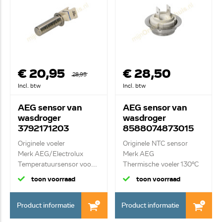
€ 20,95
€ 28,50
28,95
Incl. btw
Incl. btw
AEG sensor van
AEG sensor van
wasdroger
wasdroger
3792171203
8588074873015
Originele voeler
Originele NTC sensor
Merk AEG/Electrolux
Merk AEG
Temperatuursensor voo...
Thermische voeler 130°C
toon voorraad
toon voorraad
Product informatie
Product informatie