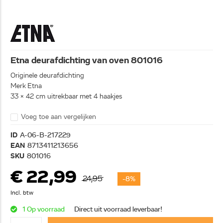
Etna deurafdichting van oven 801016
Originele deurafdichting
Merk Etna
33 x 42 cm uitrekbaar met 4 haakjes
Voeg toe aan vergelijken
ID
A-06-B-217229
EAN
8713411213656
SKU
801016
€ 22,99
24,95
-8%
Incl. btw
1 Op voorraad
Direct uit voorraad leverbaar!