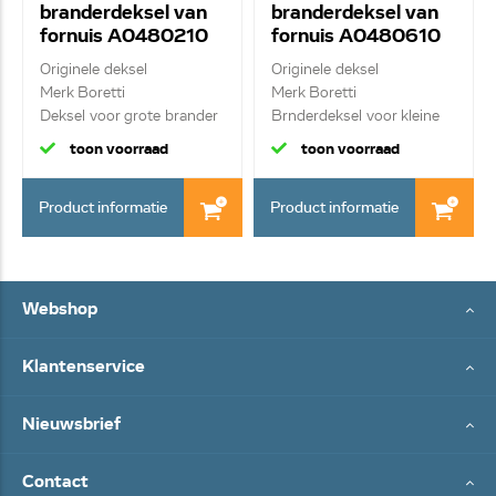
branderdeksel van
branderdeksel van
fornuis A0480210
fornuis A0480610
Originele deksel
Originele deksel
Merk Boretti
Merk Boretti
Deksel voor grote brander
Brnderdeksel voor kleine
bra...
toon voorraad
toon voorraad
Product informatie
Product informatie
Webshop
Klantenservice
Nieuwsbrief
Contact