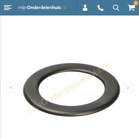
0
0113 -
250628