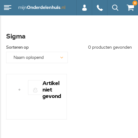
0
0113 -
Sigma
250628
Sorteren op
0 producten gevonden
Artikel
niet
gevond
en! -
Hulp
nodig?
- Bel
even
0113-