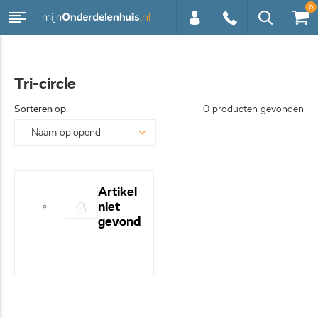
0
0113 -
Tri-circle
250628
Sorteren op
0 producten gevonden
Artikel
niet
gevond
en! -
Hulp
nodig?
- Bel
even
0113-