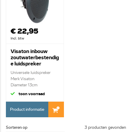
€ 22,95
Incl. btw
Visaton inbouw
zoutwaterbestendig
e luidspreker
FR13WP
Universele luidspreker
Merk Visaton
Diameter 13cm
toon voorraad
Product informatie
Sorteren op
3 producten gevonden