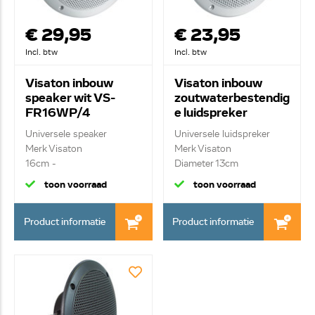
€ 29,95
€ 23,95
Incl. btw
Incl. btw
Visaton inbouw
Visaton inbouw
speaker wit VS-
zoutwaterbestendig
FR16WP/4
e luidspreker
FR13WP
Universele speaker
Universele luidspreker
Merk Visaton
Merk Visaton
16cm -
Diameter 13cm
zoutwaterbestendig ...
toon voorraad
toon voorraad
Product informatie
Product informatie