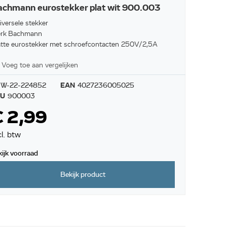
chmann eurostekker plat wit 900.003
iversele stekker
rk Bachmann
atte eurostekker met schroefcontacten 250V/2,5A
Voeg toe aan vergelijken
W-22-224852
EAN
4027236005025
KU
900003
€ 2,99
cl. btw
kijk voorraad
Bekijk product