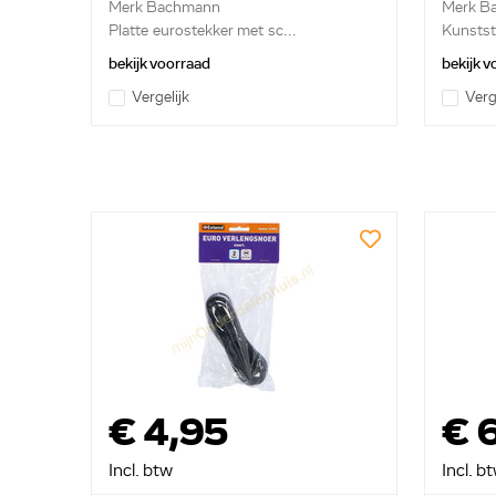
Merk Bachmann
Merk B
Platte eurostekker met sc...
Kunstst
bekijk voorraad
bekijk 
Vergelijk
Verg
€ 4,95
€ 
Incl. btw
Incl. b