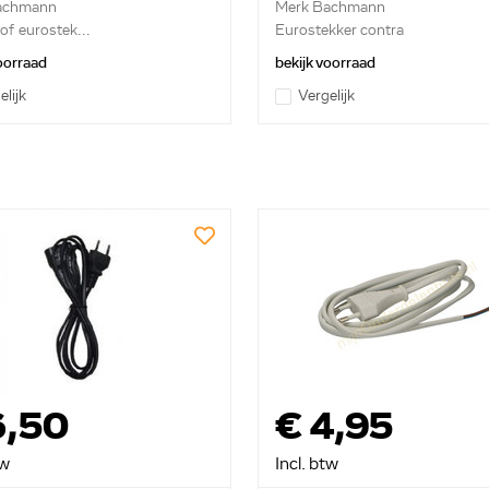
achmann
Merk Bachmann
of eurostek...
Eurostekker contra
voorraad
bekijk voorraad
elijk
Vergelijk
6,50
€ 4,95
tw
Incl. btw