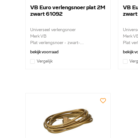
VB Euro verlengsnoer plat 2M
VB Eu
zwart 61092
zwart
Universeel verlengsnoer
Univers
Merk VB
Merk V
Plat verlengsnoer - zwart-...
Plat ver
bekijk voorraad
bekijk 
Vergelijk
Verg