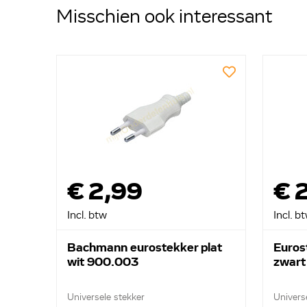
Misschien ook interessant
€ 2,99
€ 
Incl. btw
Incl. b
Bachmann eurostekker plat
Eurost
wit 900.003
zwart
Universele stekker
Universe