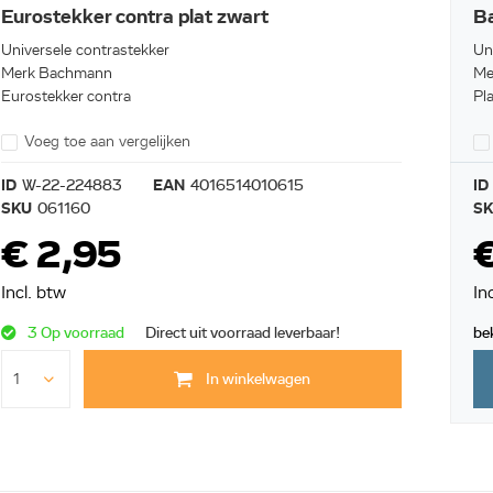
Eurostekker contra plat zwart
Ba
Universele contrastekker
Un
Merk Bachmann
Me
Eurostekker contra
Pl
Voeg toe aan vergelijken
ID
W-22-224883
EAN
4016514010615
ID
SKU
061160
S
€ 2,95
Incl. btw
In
3 Op voorraad
Direct uit voorraad leverbaar!
be
In winkelwagen