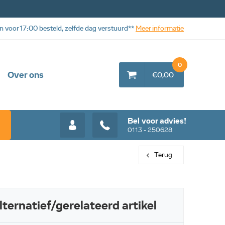
n voor 17:00 besteld, zelfde dag verstuurd**
Meer informatie
0
Over ons
€0,00
Bel voor advies!
0113 - 250628
Terug
lternatief/gerelateerd artikel