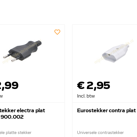
2,99
€ 2,95
tw
Incl. btw
ekker electra plat
Eurostekker contra plat
 900.002
le platte stekker
Universele contrastekker