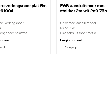
ro verlengsnoer plat 5m
EGB aansluitsnoer met
 61094
stekker 2m wit 2x0.75
eel verlengsnoer
Universeel aansluitsnoer
B
Merk EGB
lengsnoer belastba...
Plat aansluitsnoer met o...
voorraad
bekijk voorraad
elijk
Vergelijk