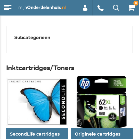
0
0113 -
Subcategorieën
250628
Inktcartridges/Toners
SecondLife cartridges
Originele cartridges