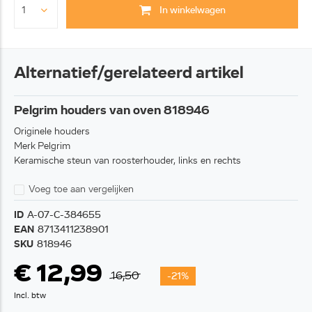
In winkelwagen
Alternatief/gerelateerd artikel
Pelgrim houders van oven 818946
Originele houders
Merk Pelgrim
Keramische steun van roosterhouder, links en rechts
Voeg toe aan vergelijken
ID
A-07-C-384655
EAN
8713411238901
SKU
818946
€ 12,99
16,50
-21%
Incl. btw