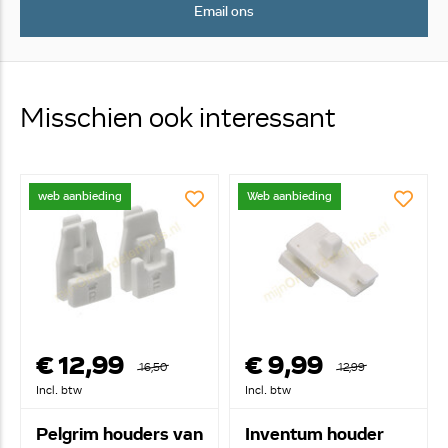
Email ons
Misschien ook interessant
web aanbieding
Web aanbieding
€ 12,99
€ 9,99
16,50
12,99
Incl. btw
Incl. btw
Pelgrim houders van
Inventum houder