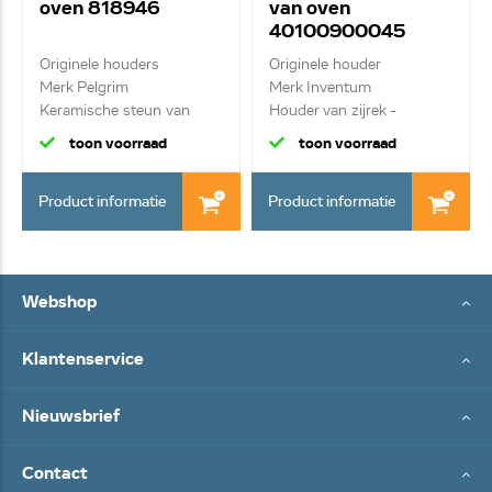
oven 818946
van oven
40100900045
Originele houders
Originele houder
Merk Pelgrim
Merk Inventum
Keramische steun van
Houder van zijrek -
rooste...
voorkan...
toon voorraad
toon voorraad
Product informatie
Product informatie
Webshop
Klantenservice
Nieuwsbrief
Contact