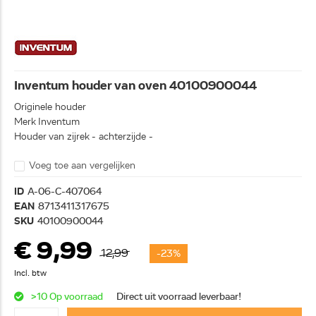
Inventum houder van oven 40100900044
Originele houder
Merk Inventum
Houder van zijrek - achterzijde -
Voeg toe aan vergelijken
ID
A-06-C-407064
EAN
8713411317675
SKU
40100900044
€ 9,99
12,99
-23%
Incl. btw
>10 Op voorraad
Direct uit voorraad leverbaar!