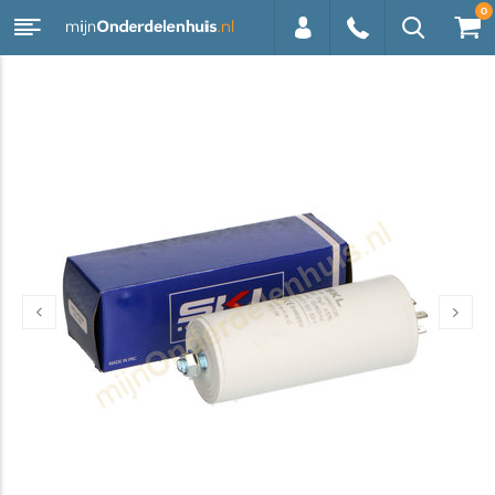
0
0113 -
250628