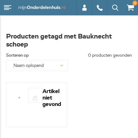
0
0113 -
Producten getagd met Bauknecht
schoep
250628
Sorteren op
0 producten gevonden
Artikel
niet
gevond
en! -
Hulp
nodig?
- Bel
even