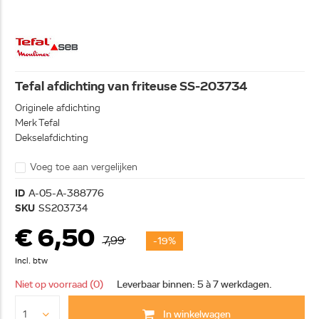
Tefal afdichting van friteuse SS-203734
Originele afdichting
Merk Tefal
Dekselafdichting
Voeg toe aan vergelijken
ID
A-05-A-388776
SKU
SS203734
€ 6,50
7,99
-19%
Incl. btw
Niet op voorraad (0)
Leverbaar binnen: 5 à 7 werkdagen.
In winkelwagen