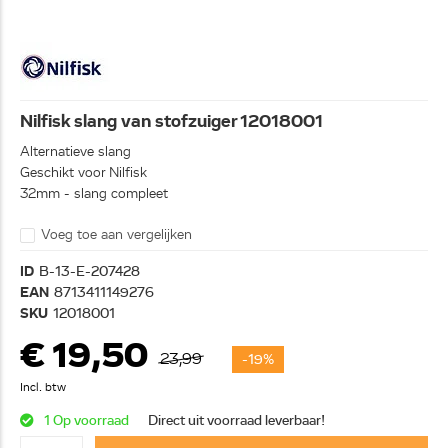
Nilfisk slang van stofzuiger 12018001
Alternatieve slang
Geschikt voor Nilfisk
32mm - slang compleet
Voeg toe aan vergelijken
ID
B-13-E-207428
EAN
8713411149276
SKU
12018001
€ 19,50
23,99
-19%
Incl. btw
1 Op voorraad
Direct uit voorraad leverbaar!