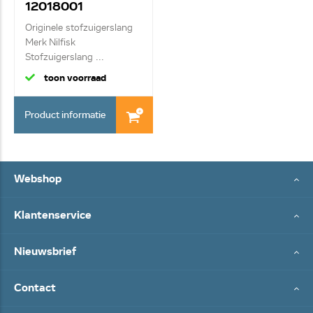
12018001
Originele stofzuigerslang
Merk Nilfisk
Stofzuigerslang ...
toon voorraad
Product informatie
Webshop
Klantenservice
Nieuwsbrief
Contact