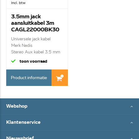
Incl. btw
3.5mm jack
aansluitkabel 3m
CAGL22000BK30
Universele jack kabel
Merk Nedis
Stereo Aux kabel 3.5 mm
M...
toon voorraad
Product informatie
Webshop
Klantenservice
Nieuwsbrief