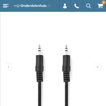
0
0113 -
250628