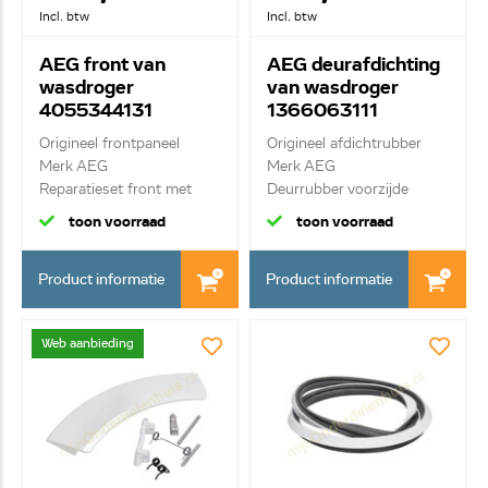
Incl. btw
Incl. btw
AEG front van
AEG deurafdichting
wasdroger
van wasdroger
4055344131
1366063111
Origineel frontpaneel
Origineel afdichtrubber
Merk AEG
Merk AEG
Reparatieset front met
Deurrubber voorzijde
scha...
toon voorraad
toon voorraad
Product informatie
Product informatie
Web aanbieding