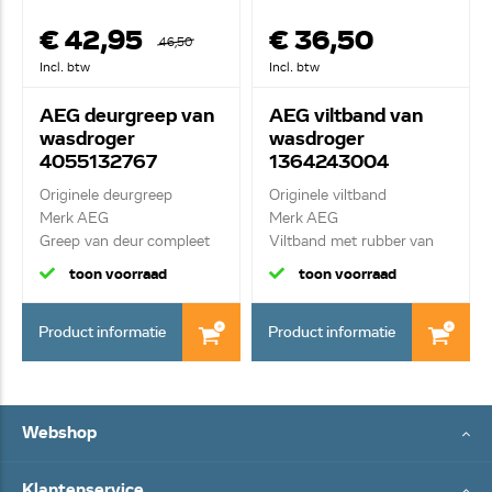
€ 42,95
€ 36,50
46,50
Incl. btw
Incl. btw
AEG deurgreep van
AEG viltband van
wasdroger
wasdroger
4055132767
1364243004
Originele deurgreep
Originele viltband
Merk AEG
Merk AEG
Greep van deur compleet
Viltband met rubber van
achter...
toon voorraad
toon voorraad
Product informatie
Product informatie
Webshop
Klantenservice