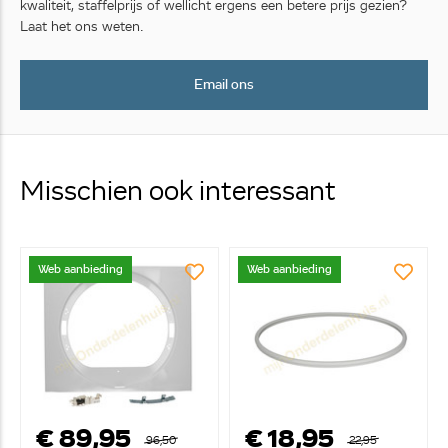
kwaliteit, staffelprijs of wellicht ergens een betere prijs gezien?
Laat het ons weten.
Email ons
Misschien ook interessant
Web aanbieding
Web aanbieding
€ 89,95
€ 18,95
96,50
22,95