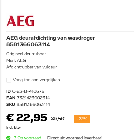
AEG deurafdichting van wasdroger
8581366063114
Origineel deurrubber
Merk AEG
Afdichtrubber van vuldeur
Voeg toe aan vergelijken
ID
C-23-B-410675
EAN
7321423002314
SKU
8581366063114
€ 22,95
29,50
-22%
Incl. btw
3 Op voorraad
Direct uit voorraad leverbaar!