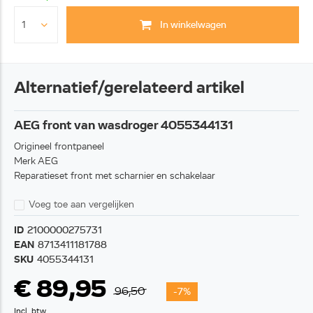
In winkelwagen
Alternatief/gerelateerd artikel
AEG front van wasdroger 4055344131
Origineel frontpaneel
Merk AEG
Reparatieset front met scharnier en schakelaar
Voeg toe aan vergelijken
ID
2100000275731
EAN
8713411181788
SKU
4055344131
€ 89,95
96,50
-7%
Incl. btw