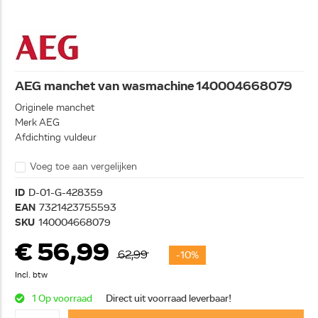
AEG manchet van wasmachine 140004668079
Originele manchet
Merk AEG
Afdichting vuldeur
Voeg toe aan vergelijken
ID
D-01-G-428359
EAN
7321423755593
SKU
140004668079
€ 56,99
62,99
-10%
Incl. btw
1 Op voorraad
Direct uit voorraad leverbaar!