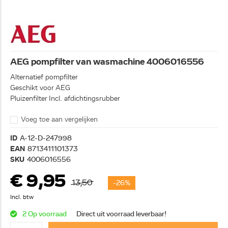
AEG pompfilter van wasmachine 4006016556
Alternatief pompfilter
Geschikt voor AEG
Pluizenfilter Incl. afdichtingsrubber
Voeg toe aan vergelijken
ID
A-12-D-247998
EAN
8713411101373
SKU
4006016556
€ 9,95
13,50
-26%
Incl. btw
2 Op voorraad
Direct uit voorraad leverbaar!