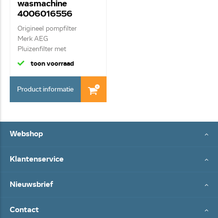
wasmachine
4006016556
Origineel pompfilter
Merk AEG
Pluizenfilter met
afdichtru...
toon voorraad
Product informatie
Webshop
Klantenservice
Nieuwsbrief
Contact