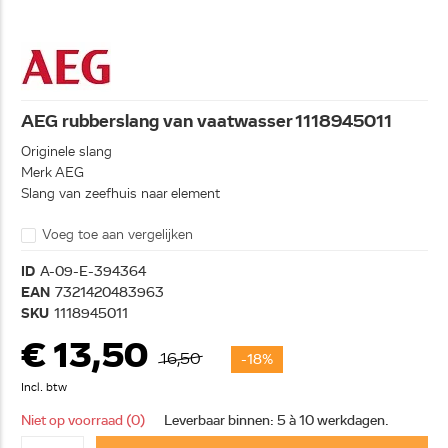
AEG rubberslang van vaatwasser 1118945011
Originele slang
Merk AEG
Slang van zeefhuis naar element
Voeg toe aan vergelijken
ID
A-09-E-394364
EAN
7321420483963
SKU
1118945011
€ 13,50
16,50
-18%
Incl. btw
Niet op voorraad (0)
Leverbaar binnen: 5 à 10 werkdagen.