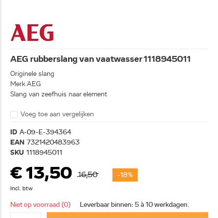
AEG rubberslang van vaatwasser 1118945011
Originele slang
Merk AEG
Slang van zeefhuis naar element
Voeg toe aan vergelijken
ID
A-09-E-394364
EAN
7321420483963
SKU
1118945011
€ 13,50
16,50
-18%
Incl. btw
Niet op voorraad (0)
Leverbaar binnen: 5 à 10 werkdagen.