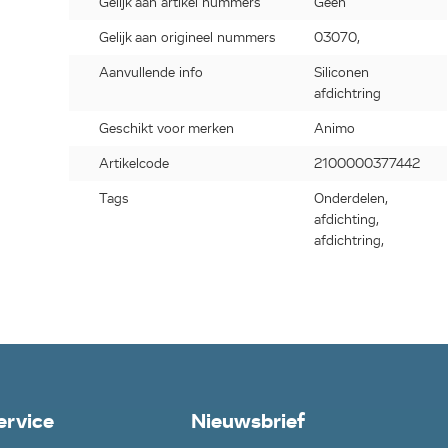
Gelijk aan artikel nummers
Geen
Gelijk aan origineel nummers
03070,
Aanvullende info
Siliconen
afdichtring
Geschikt voor merken
Animo
Artikelcode
2100000377442
Tags
Onderdelen,
afdichting,
afdichtring,
ervice
Nieuwsbrief