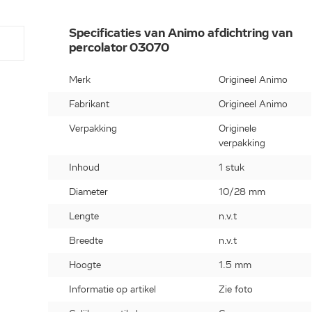
Specificaties van Animo afdichtring van
percolator 03070
Merk
Origineel Animo
Fabrikant
Origineel Animo
Verpakking
Originele
verpakking
Inhoud
1 stuk
Diameter
10/28 mm
Lengte
n.v.t
Breedte
n.v.t
Hoogte
1.5 mm
Informatie op artikel
Zie foto