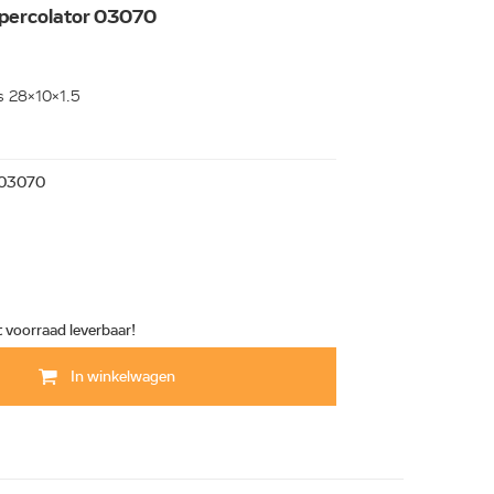
 percolator 03070
is 28x10x1.5
03070
t voorraad leverbaar!
In winkelwagen