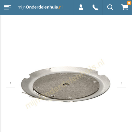
0
0113 -
250628