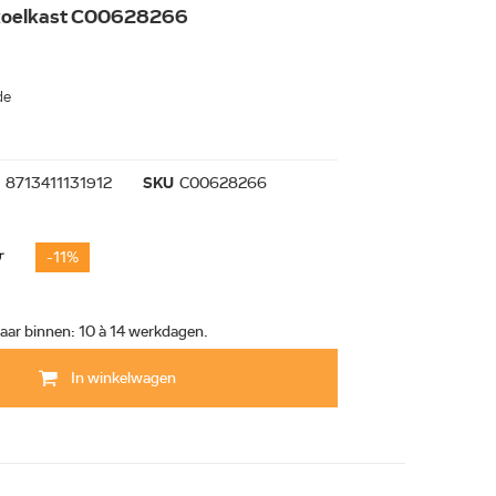
n koelkast C00628266
de
N
8713411131912
SKU
C00628266
0
-11%
aar binnen: 10 à 14 werkdagen.
In winkelwagen