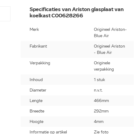
Specificaties van Ariston glasplaat van
koelkast C00628266
Merk
Origineel Ariston-
Blue Air
Fabrikant
Origineel Ariston
- Blue Air
Verpakking
Originele
verpakking
Inhoud
1 stuk
Diameter
n.v.t.
Lengte
466mm
Breedte
292mm
Hoogte
4mm
Informatie op artikel
Zie foto