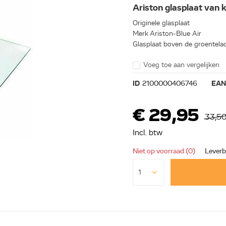
Ariston glasplaat va
Originele glasplaat
Merk Ariston-Blue Air
Glasplaat boven de groentela
Voeg toe aan vergelijken
ID
2100000406746
EA
€ 29,95
33,5
Incl. btw
Niet op voorraad (0)
Leverb