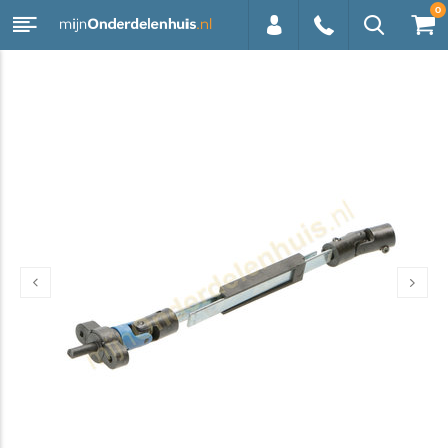
0
0113 -
250628