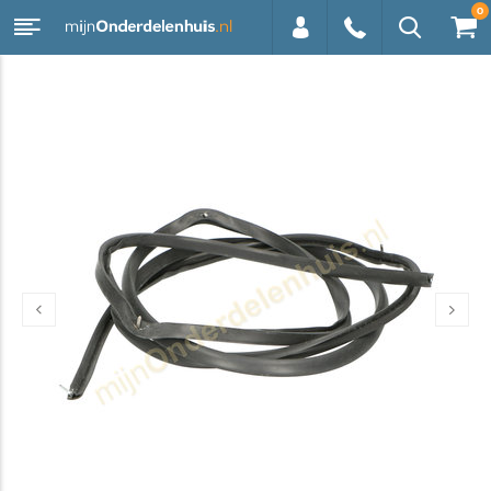
0
0113 -
250628