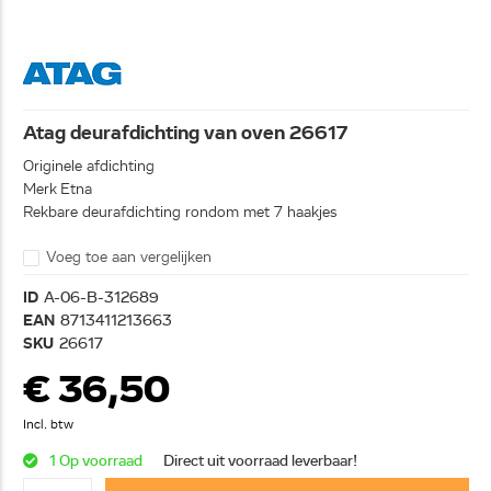
Atag deurafdichting van oven 26617
Originele afdichting
Merk Etna
Rekbare deurafdichting rondom met 7 haakjes
Voeg toe aan vergelijken
ID
A-06-B-312689
EAN
8713411213663
SKU
26617
€ 36,50
Incl. btw
1 Op voorraad
Direct uit voorraad leverbaar!