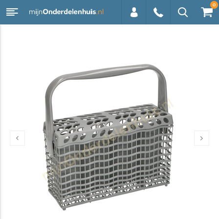
0
0113 -
250628