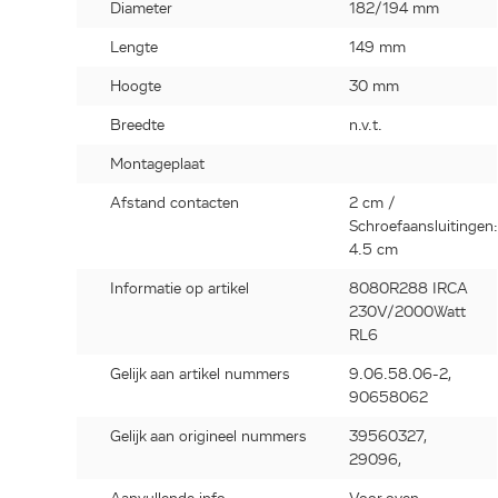
Diameter
182/194 mm
Lengte
149 mm
Hoogte
30 mm
Breedte
n.v.t.
Montageplaat
Afstand contacten
2 cm /
Schroefaansluitingen
4.5 cm
Informatie op artikel
8080R288 IRCA
230V/2000Watt
RL6
Gelijk aan artikel nummers
9.06.58.06-2,
90658062
Gelijk aan origineel nummers
39560327,
29096,