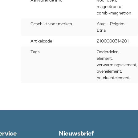
Aanvullende info
Voor oven,
magnetron of
combi-magnetron
Geschikt voor merken
Atag - Pelgrim -
Etna
Artikelcode
2100000314201
Tags
Onderdelen,
element,
verwarmingselement,
ovenelement,
heteluchtelement,
ervice
Nieuwsbrief