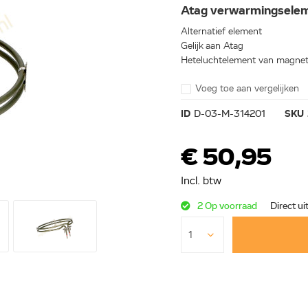
Atag verwarmingsele
Alternatief element
Gelijk aan Atag
Heteluchtelement van magne
Voeg toe aan vergelijken
ID
D-03-M-314201
SKU
€ 50,95
Incl. btw
2 Op voorraad
Direct ui