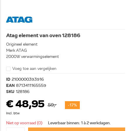
Atag element van oven 128186
Origineel element
Merk ATAG
2000W verwarmingselement
Voeg toe aan vergelijken
ID
2100000393916
EAN
8713411165559
SKU
128186
€ 48,95
59,-
-17%
Incl. btw
Niet op voorraad (0)
Leverbaar binnen: 1 à 2 werkdagen.