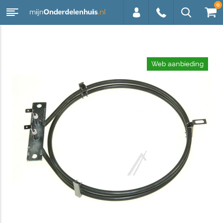
0
0113 -
Web aanbieding
250628