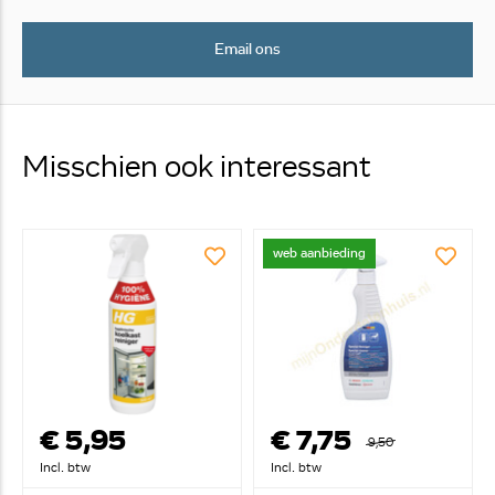
Email ons
Misschien ook interessant
web aanbieding
€ 5,95
€ 7,75
9,50
Incl. btw
Incl. btw