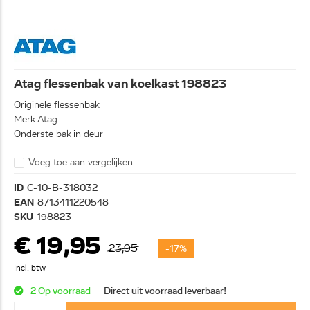
Atag flessenbak van koelkast 198823
Originele flessenbak
Merk Atag
Onderste bak in deur
Voeg toe aan vergelijken
ID
C-10-B-318032
EAN
8713411220548
SKU
198823
€ 19,95
23,95
-17%
Incl. btw
2 Op voorraad
Direct uit voorraad leverbaar!