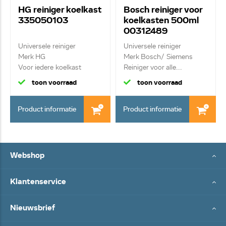
HG reiniger koelkast
Bosch reiniger voor
335050103
koelkasten 500ml
00312489
Universele reiniger
Universele reiniger
Merk HG
Merk Bosch/ Siemens
Voor iedere koelkast
Reiniger voor alle...
toon voorraad
toon voorraad
Product informatie
Product informatie
Webshop
Klantenservice
Nieuwsbrief