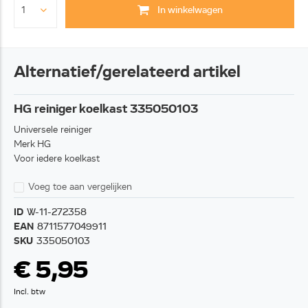
In winkelwagen
Alternatief/gerelateerd artikel
HG reiniger koelkast 335050103
Universele reiniger
Merk HG
Voor iedere koelkast
Voeg toe aan vergelijken
ID
W-11-272358
EAN
8711577049911
SKU
335050103
€ 5,95
Incl. btw