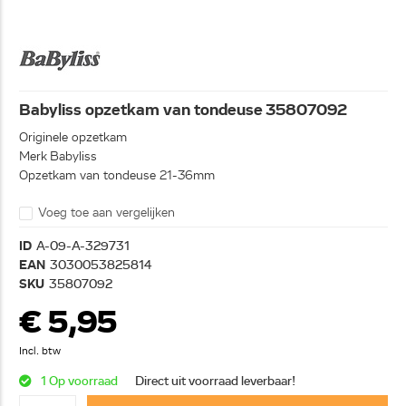
Babyliss opzetkam van tondeuse 35807092
Originele opzetkam
Merk Babyliss
Opzetkam van tondeuse 21-36mm
Voeg toe aan vergelijken
ID
A-09-A-329731
EAN
3030053825814
SKU
35807092
€ 5,95
Incl. btw
1 Op voorraad
Direct uit voorraad leverbaar!