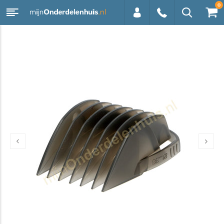
0
0113 -
250628