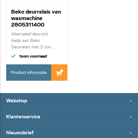
Beko deurrelais van
wasmachine
2805311400
Alternatief deurslot
Gelijk aan Beko
Deurrelais met 3 con...
toon voorraad
Product informatie
Webshop
Klantenservice
Nieuwsbrief