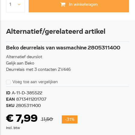
In winkelwagen
Alternatief/gerelateerd artikel
Beko deurrelais van wasmachine 2805311400
Alternatief deurslot
Gelijk aan Beko
Deurrelais met 3 contacten ZV446
Voeg toe aan vergelijken
ID
A-11-D-385522
EAN
8713411201707
SKU
2805311400
€ 7,99
11,50
-31%
Incl. btw