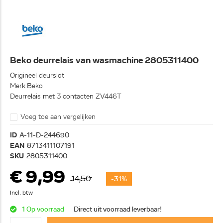
Beko deurrelais van wasmachine 2805311400
Origineel deurslot
Merk Beko
Deurrelais met 3 contacten ZV446T
Voeg toe aan vergelijken
ID
A-11-D-244690
EAN
8713411107191
SKU
2805311400
€ 9,99
14,50
-31%
Incl. btw
1 Op voorraad
Direct uit voorraad leverbaar!