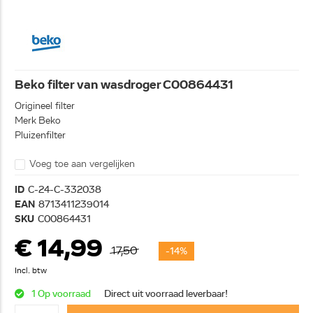
Beko filter van wasdroger C00864431
Origineel filter
Merk Beko
Pluizenfilter
Voeg toe aan vergelijken
ID
C-24-C-332038
EAN
8713411239014
SKU
C00864431
€ 14,99
17,50
-14%
Incl. btw
1 Op voorraad
Direct uit voorraad leverbaar!