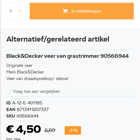
In winkelwagen
Alternatief/gerelateerd artikel
Black&Decker veer van grastrimmer 90566944
Originele veer
Merk Black&Decker
Veer van draadspoelkop/ deksel
Voeg toe aan vergelijken
ID
A-12-E-401185
EAN
8713411207327
SKU
90566944
€ 4,50
6,50
-31%
Incl. btw