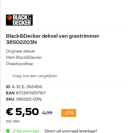
Black&Decker deksel van grastrimmer
38502203N
Originele deksel
Merk Black&Decker
Draadspoelkap
Voeg toe aan vergelijken
ID
A-12-E-365456
EAN
8713411207167
SKU
385022-03N
€ 5,50
6,99
-21%
Incl. btw
2 Op voorraad
Direct uit voorraad leverbaar!