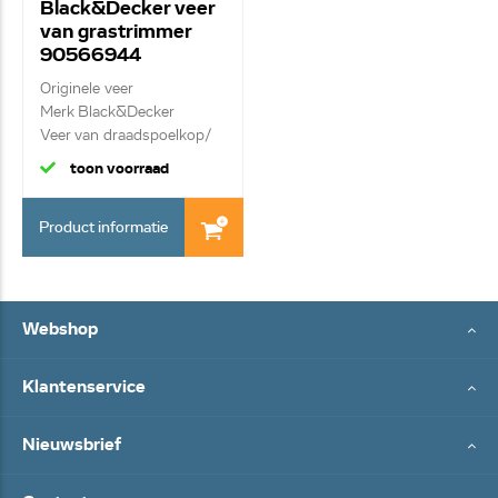
Black&Decker veer
van grastrimmer
90566944
Originele veer
Merk Black&Decker
Veer van draadspoelkop/
d...
toon voorraad
Product informatie
Webshop
Klantenservice
Nieuwsbrief