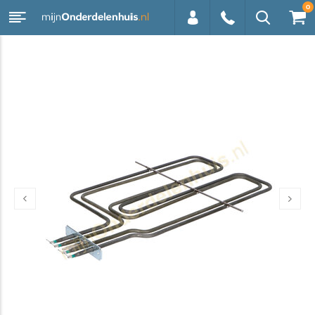
0
0113 -
250628