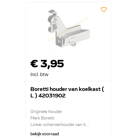
€ 3,95
Incl. btw
Boretti houder van koelkast (
L ) 42031902
Originele houder
Merk Boretti
Linker scharnierhouder van k...
bekijk voorraad