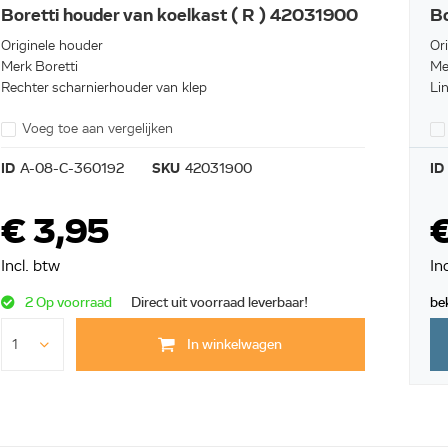
Boretti houder van koelkast ( R ) 42031900
Bo
Originele houder
Or
Merk Boretti
Me
Rechter scharnierhouder van klep
Li
Voeg toe aan vergelijken
ID
A-08-C-360192
SKU
42031900
ID
€ 3,95
€
Incl. btw
In
2 Op voorraad
Direct uit voorraad leverbaar!
be
In winkelwagen