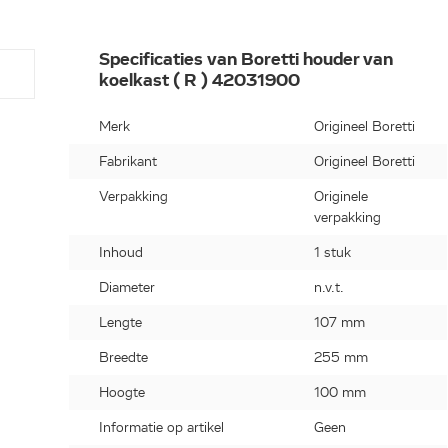
Specificaties van Boretti houder van
koelkast ( R ) 42031900
Merk
Origineel Boretti
Fabrikant
Origineel Boretti
Verpakking
Originele
verpakking
Inhoud
1 stuk
Diameter
n.v.t.
Lengte
107 mm
Breedte
255 mm
Hoogte
100 mm
Informatie op artikel
Geen