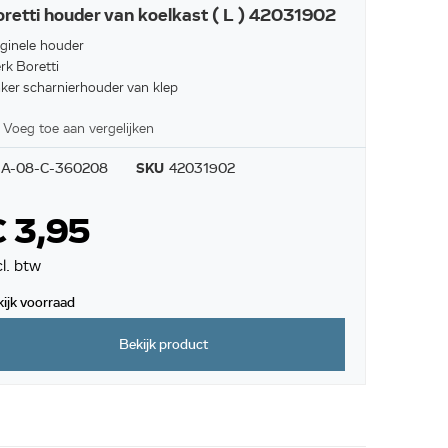
retti houder van koelkast ( L ) 42031902
iginele houder
rk Boretti
nker scharnierhouder van klep
Voeg toe aan vergelijken
A-08-C-360208
SKU
42031902
 3,95
cl. btw
kijk voorraad
Bekijk product