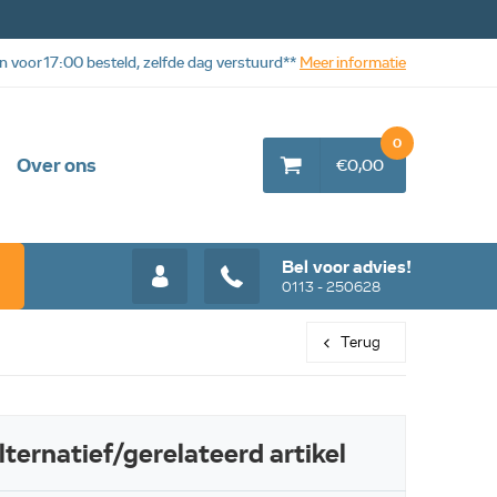
n voor 17:00 besteld, zelfde dag verstuurd**
Meer informatie
0
Over ons
€0,00
Bel voor advies!
0113 - 250628
Terug
lternatief/gerelateerd artikel