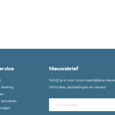
ervice
Nieuwsbrief
n
Schrijf je in voor onze maandelijkse nieu
 levering
informatie, aanbiedingen en nieuws!
en
 annuleren
 vragen