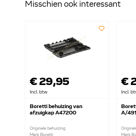
Misschien ook interessant
€ 29,95
€ 
Incl. btw
Incl. b
Boretti behuizing van
Boret
afzuigkap A47200
A/49
Originele behuizing
Origine
Merk Boretti
Merk Bo