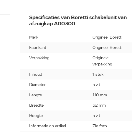
Specificaties van Boretti schakelunit van
afzuigkap A00300
Merk
Origineel Boretti
Fabrikant
Origineel Boretti
Verpakking
Originele
verpakking
Inhoud
1 stuk
Diameter
n.v.t
Lengte
110 mm
Breedte
52 mm
Hoogte
n.v.t
Informatie op artikel
Zie foto