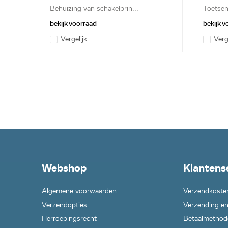
Behuizing van schakelprin...
Toetsen
bekijk voorraad
bekijk 
Vergelijk
Verg
Webshop
Klantens
Algemene voorwaarden
Verzendkoste
Verzendopties
Verzending en
Herroepingsrecht
Betaalmethod