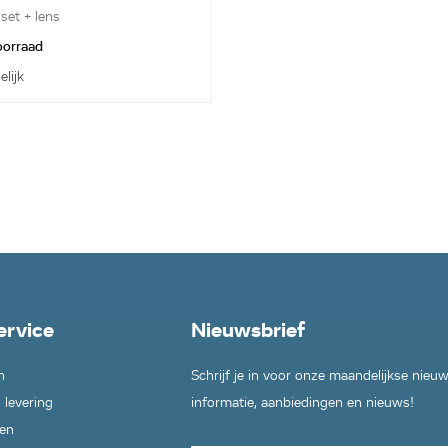
set + lens
voorraad
elijk
ervice
Nieuwsbrief
n
Schrijf je in voor onze maandelijkse nieu
 levering
informatie, aanbiedingen en nieuws!
en