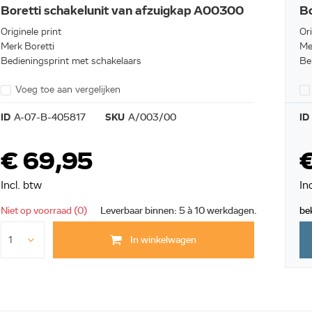
Boretti schakelunit van afzuigkap A00300
Bo
Originele print
Or
Merk Boretti
Me
Bedieningsprint met schakelaars
Be
Voeg toe aan vergelijken
ID
A-07-B-405817
SKU
A/003/00
ID
€ 69,95
Incl. btw
In
Niet op voorraad (0)
Leverbaar binnen: 5 à 10 werkdagen.
be
In winkelwagen