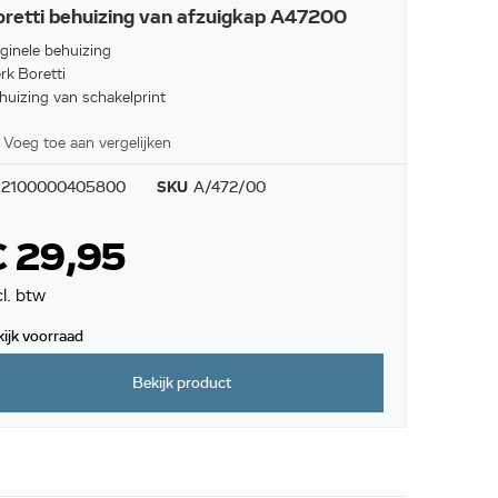
retti behuizing van afzuigkap A47200
iginele behuizing
rk Boretti
huizing van schakelprint
Voeg toe aan vergelijken
2100000405800
SKU
A/472/00
€ 29,95
cl. btw
kijk voorraad
Bekijk product