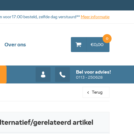
n voor 17:00 besteld, zelfde dag verstuurd**
Meer informatie
0
Over ons
€0,00
Bel voor advies!
0113 - 250628
Terug
lternatief/gerelateerd artikel