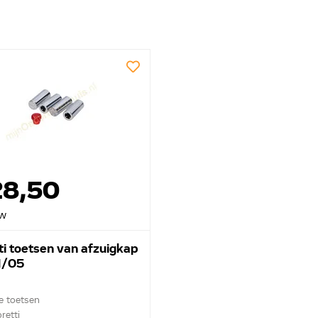
28,50
tw
ti toetsen van afzuigkap
1/05
le toetsen
retti