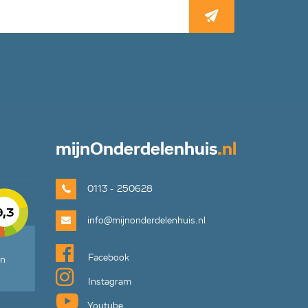
mijn
Onderdelenhuis
.nl
0113 - 250628
9,3
info@mijnonderdelenhuis.nl
Facebook
en
Instagram
Youtube