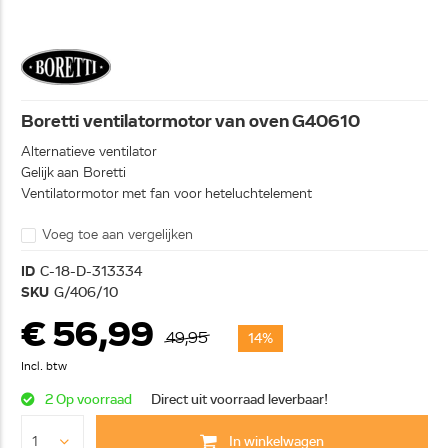
Boretti ventilatormotor van oven G40610
Alternatieve ventilator
Gelijk aan Boretti
Ventilatormotor met fan voor heteluchtelement
Voeg toe aan vergelijken
ID
C-18-D-313334
SKU
G/406/10
€ 56,99
49,95
14%
Incl. btw
2 Op voorraad
Direct uit voorraad leverbaar!
In winkelwagen