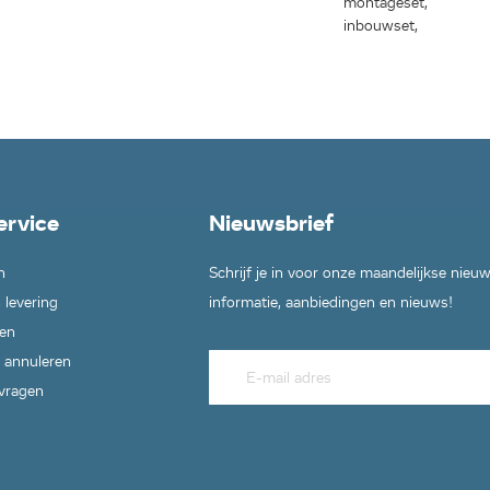
montageset,
4006,
inbouwset,
06,
1H02,
009,
006,
F30405,
ervice
Nieuwsbrief
D3004,
n
Schrijf je in voor onze maandelijkse nieu
02,
006,
 levering
informatie, aanbiedingen en nieuws!
en
F3006,
 annuleren
 vragen
KF3104,
005,