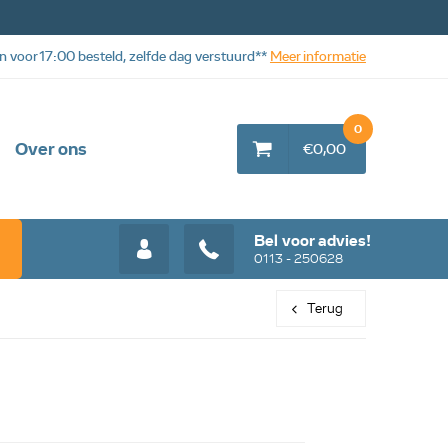
n voor 17:00 besteld, zelfde dag verstuurd**
Meer informatie
0
Over ons
€0,00
Bel voor advies!
0113 - 250628
Terug
Web aanbieding