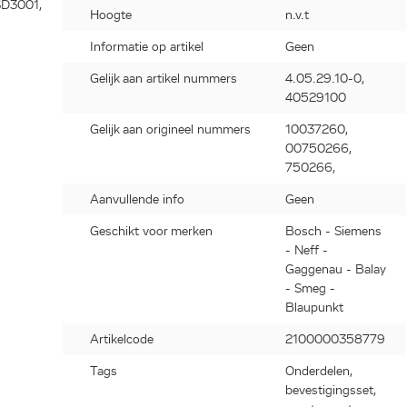
SD3001,
Hoogte
n.v.t
3003,
Informatie op artikel
Geen
F30R02,
Gelijk aan artikel nummers
4.05.29.10-0,
103,
40529100
01,
0G02,
Gelijk aan origineel nummers
10037260,
R01,
00750266,
003,
750266,
02,
2,
Aanvullende info
Geen
03,
Geschikt voor merken
Bosch - Siemens
0G02,
- Neff -
102,
Gaggenau - Balay
04,
- Smeg -
Blaupunkt
Artikelcode
2100000358779
Tags
Onderdelen,
F31C03,
bevestigingsset,
3,