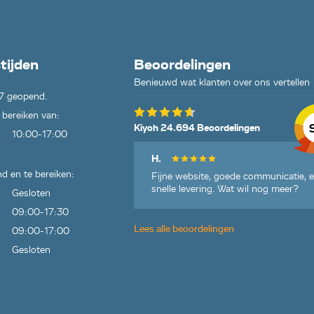
0R01,
AF20R05,
3005,
09,
tijden
Beoordelingen
Benieuwd wat klanten over ons vertellen
7 geopend.
 bereiken van:
3003,
Kiyoh 24.694 Beoordelingen
10:00-17:00
03,
D30H03,
H.
008,
d en te bereiken:
Fijne website, goede communicatie, 
04,
snelle levering. Wat wil nog meer?
Gesloten
007,
09:00-17:30
AF3004,
Lees alle beoordelingen
HD4002,
09:00-17:00
104,
Gesloten
0701,
F32C01,