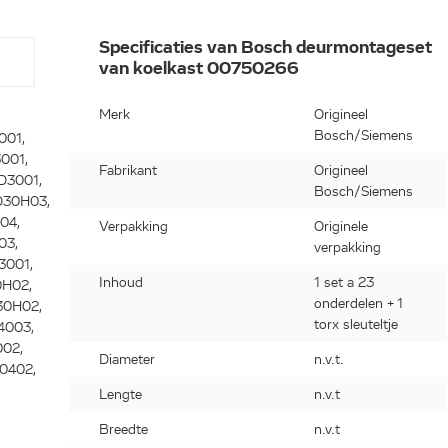
Specificaties van Bosch deurmontageset
van koelkast 00750266
Merk
Origineel
Bosch/Siemens
001,
001,
Fabrikant
Origineel
D3001,
Bosch/Siemens
D30H03,
04,
Verpakking
Originele
03,
verpakking
3001,
Inhoud
1 set a 23
0H02,
onderdelen + 1
30H02,
torx sleuteltje
4003,
002,
Diameter
n.v.t.
0402,
Lengte
n.v.t
Breedte
n.v.t