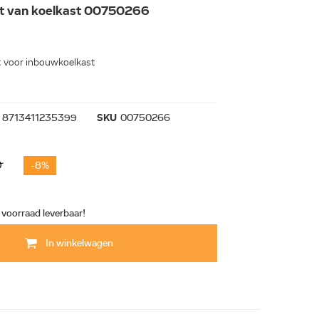
t van koelkast 00750266
t voor inbouwkoelkast
8713411235399
SKU
00750266
0
-8%
t voorraad leverbaar!
In winkelwagen