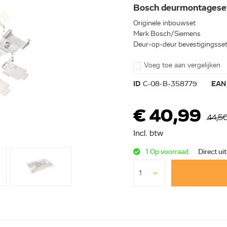
Bosch deurmontagese
Originele inbouwset
Merk Bosch/Siemens
Deur-op-deur bevestigingsse
Voeg toe aan vergelijken
ID
C-08-B-358779
EAN
€ 40,99
44,5
Incl. btw
1 Op voorraad
Direct ui