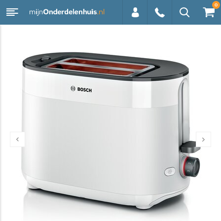
0
0113 -
250628