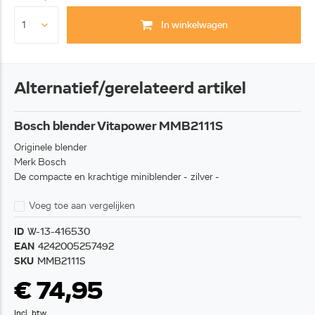
In winkelwagen
Alternatief/gerelateerd artikel
Bosch blender Vitapower MMB2111S
Originele blender
Merk Bosch
De compacte en krachtige miniblender - zilver -
Voeg toe aan vergelijken
ID
W-13-416530
EAN
4242005257492
SKU
MMB2111S
€ 74,95
Incl. btw