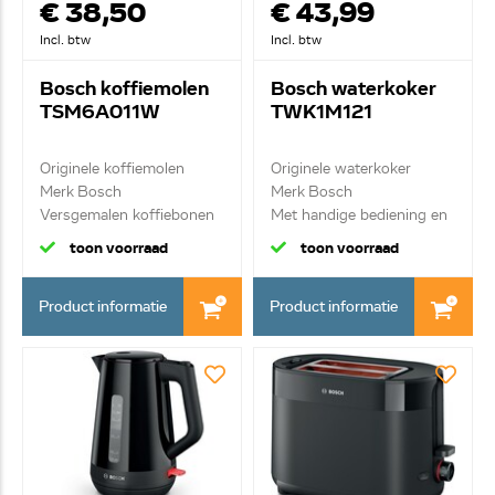
€ 38,50
€ 43,99
Incl. btw
Incl. btw
Bosch koffiemolen
Bosch waterkoker
TSM6A011W
TWK1M121
Originele koffiemolen
Originele waterkoker
Merk Bosch
Merk Bosch
Versgemalen koffiebonen
Met handige bediening en
v...
k...
toon voorraad
toon voorraad
Product informatie
Product informatie