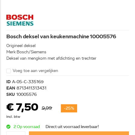
Bosch deksel van keukenmachine 10005576
Origineel deksel
Merk Bosch/Siemens
Deksel van mengkom met afdichting en trechter
Voeg toe aan vergelijken
ID
A-05-C-335169
EAN
8713411313431
SKU
10005576
€ 7,50
9,99
-25%
Incl. btw
2 Op voorraad
Direct uit voorraad leverbaar!