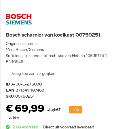
Bosch scharnier van koelkast 00750251
Origineel scharnier
Merk Bosch/Siemens
Softclose, linksonder of rechtsboven Hettich 10639175.1 -
BN10546
Voeg toe aan vergelijken
ID
A-08-C-275090
EAN
8713411187469
SKU
00750251
€ 69,99
75,50
-7%
Incl. btw
2 Op voorraad
Direct uit voorraad leverbaar!