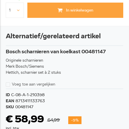
In winkelwagen
Alternatief/gerelateerd artikel
Bosch scharnieren van koelkast 00481147
Originele scharnieren
Merk Bosch/Siemens
Hettich, scharnier set à 2 stuks
Voeg toe aan vergelijken
ID
C-08-A-1-210398
EAN
8713411133763
SKU
00481147
€ 58,99
64,99
-9%
Incl. btw