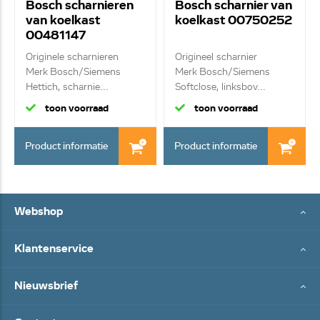
Bosch scharnieren
Bosch scharnier van
van koelkast
koelkast 00750252
00481147
Originele scharnieren
Origineel scharnier
Merk Bosch/Siemens
Merk Bosch/Siemens
Hettich, scharnie...
Softclose, linksbov...
toon voorraad
toon voorraad
Product informatie
Product informatie
Webshop
Klantenservice
Nieuwsbrief