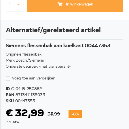
In winkelwagen
Alternatief/gerelateerd artikel
Siemens flessenbak van koelkast 00447353
Originele flessenbak
Merk Bosch/Siemens
Onderste deurbak -mat transparant-
Voeg toe aan vergelijken
ID
C-04-B-250882
EAN
8713411135033
SKU
00447353
€ 32,99
35,99
-8%
Incl. btw