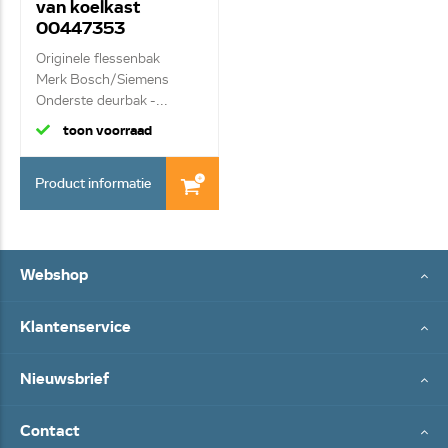
van koelkast
00447353
Originele flessenbak
Merk Bosch/Siemens
Onderste deurbak -...
toon voorraad
Product informatie
Webshop
Klantenservice
Nieuwsbrief
Contact