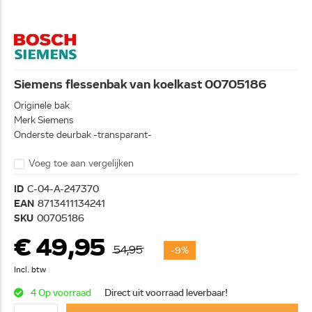
Siemens flessenbak van koelkast 00705186
Originele bak
Merk Siemens
Onderste deurbak -transparant-
Voeg toe aan vergelijken
ID
C-04-A-247370
EAN
8713411134241
SKU
00705186
€ 49,95
54,95
-9%
Incl. btw
4 Op voorraad
Direct uit voorraad leverbaar!