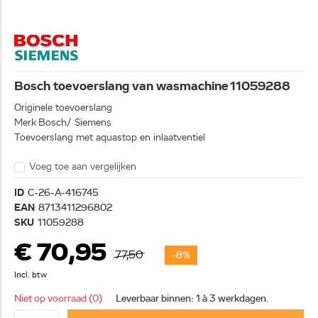
Bosch toevoerslang van wasmachine 11059288
Originele toevoerslang
Merk Bosch/ Siemens
Toevoerslang met aquastop en inlaatventiel
Voeg toe aan vergelijken
ID
C-26-A-416745
EAN
8713411296802
SKU
11059288
€ 70,95
77,50
-8%
Incl. btw
Niet op voorraad (0)
Leverbaar binnen: 1 à 3 werkdagen.