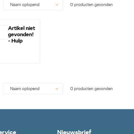
0 producten gevonden
Artikel niet
gevonden!
- Hulp
nodig? -
Bel even
0113-
250628...
0 producten gevonden
ervice
Nieuwsbrief