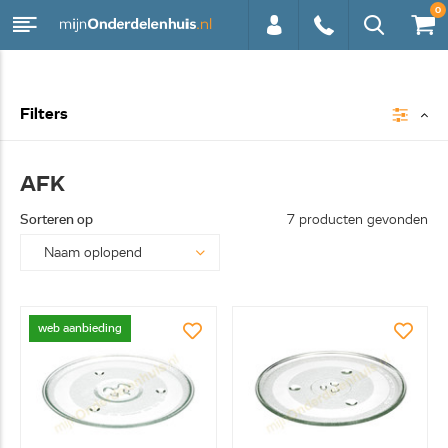
0
0113 -
Filters
250628
AFK
Sorteren op
7 producten gevonden
web aanbieding