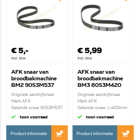
€ 5,-
€ 5,99
Incl. btw
Incl. btw
AFK snaar van
AFK snaar van
broodbakmachine
broodbakmachine
BM2 90S3M537
BM3 80S3M420
Originele aandrijfsnaar
Originele aandrijfsnaar
Merk AFK
Merk AFK
Getande snaar 90S3M537
Getande snaar, L=420mm
...
toon voorraad
toon voorraad
Product informatie
Product informatie