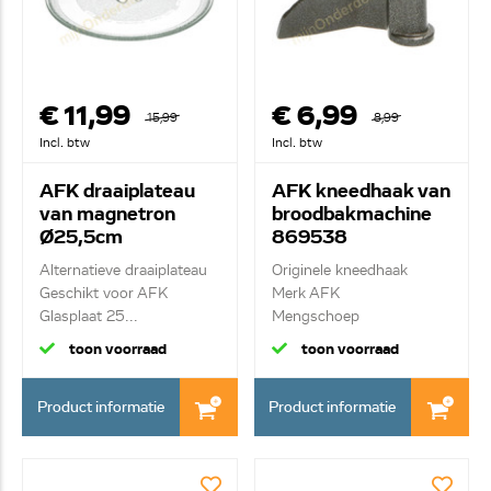
€ 11,99
€ 6,99
15,99
8,99
Incl. btw
Incl. btw
AFK draaiplateau
AFK kneedhaak van
van magnetron
broodbakmachine
Ø25,5cm
869538
Alternatieve draaiplateau
Originele kneedhaak
Geschikt voor AFK
Merk AFK
Glasplaat 25...
Mengschoep
toon voorraad
toon voorraad
Product informatie
Product informatie