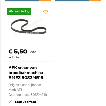
Web aanbieding
€ 5,50
7,95
Incl. btw
AFK snaar van
broodbakmachine
BME3 80S3M519
Originele aandrijfsnaar
Merk AFK
Getande snaar 80S3M519
L...
toon voorraad