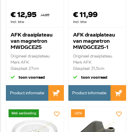
€ 12,95
€ 11,99
14,95
Incl. btw
Incl. btw
AFK draaiplateau
AFK draaiplateau
van magnetron
van magnetron
MWDGCE25
MWDGCE25-1
Origineel draaiplateau
Origineel draaiplateau
Merk AFK
Merk AFK
Glasplaat 27cm
Glasplaat 31,5cm
toon voorraad
toon voorraad
Product informatie
Product informatie
Web aanbieding
-22%