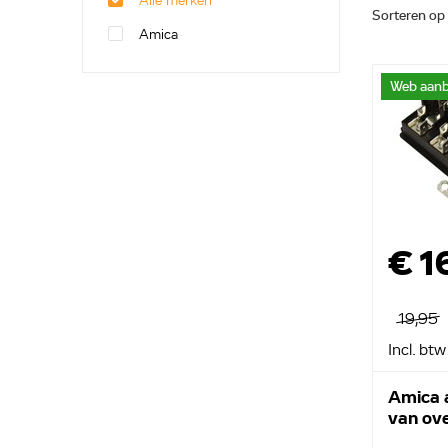
Alle merken
Sorteren op
Amica
Web aanb
€ 1
19,95
Incl. btw
Amica a
van ov