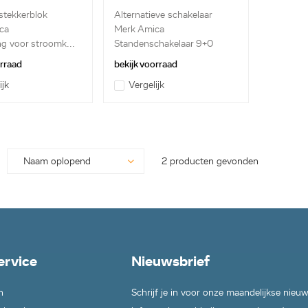
 stekkerblok
Alternatieve schakelaar
ca
Merk Amica
ng voor stroomk...
Standenschakelaar 9+0
orraad
bekijk voorraad
ijk
Vergelijk
2 producten gevonden
ervice
Nieuwsbrief
n
Schrijf je in voor onze maandelijkse nieu