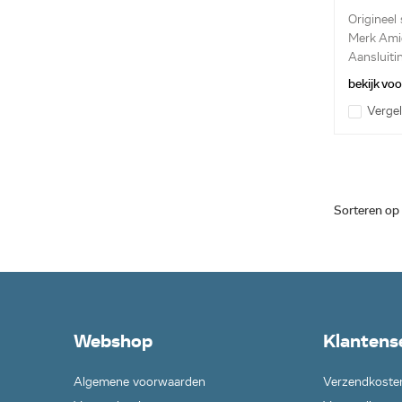
Origineel
Merk Ami
Aansluiti
bekijk vo
Vergel
Sorteren op
Webshop
Klantens
Algemene voorwaarden
Verzendkoste