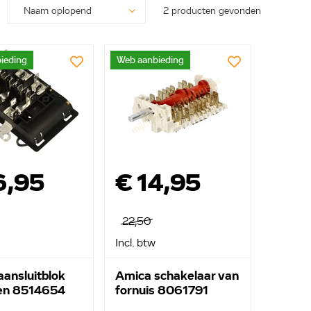
2 producten gevonden
ieding
Web aanbieding
6,95
€ 14,95
22,50
Incl. btw
ansluitblok
Amica schakelaar van
en 8514654
fornuis 8061791