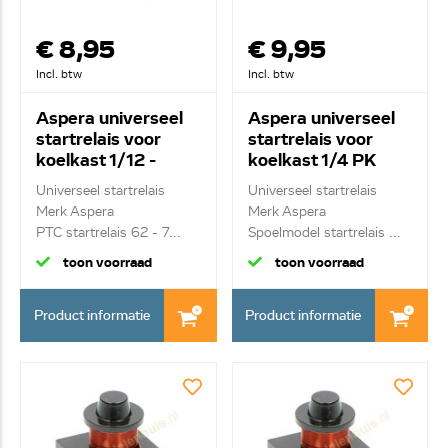
€ 8,95
€ 9,95
Incl. btw
Incl. btw
Aspera universeel
Aspera universeel
startrelais voor
startrelais voor
koelkast 1/12 -
koelkast 1/4 PK
1/1PK PD10B
Universeel startrelais
Universeel startrelais
Merk Aspera
Merk Aspera
PTC startrelais 62 - 7...
Spoelmodel startrelais ...
toon voorraad
toon voorraad
Product informatie
Product informatie