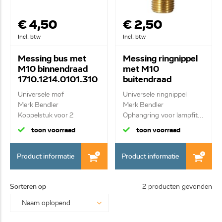
€ 4,50
€ 2,50
Incl. btw
Incl. btw
Messing bus met
Messing ringnippel
M10 binnendraad
met M10
1710.1214.0101.310
buitendraad
3
2625.0027.0101.31
Universele mof
Universele ringnippel
01
Merk Bendler
Merk Bendler
Koppelstuk voor 2
Ophangring voor lampfit...
draadeinden
toon voorraad
toon voorraad
Product informatie
Product informatie
Sorteren op
2 producten gevonden