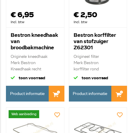
€ 6,95
€ 2,50
Incl. btw
Incl. btw
Bestron kneedhaak
Bestron korffilter
van
van stofzuiger
broodbakmachine
Z62301
Z54811
Originele kneedhaak
Origineel filter
Merk Bestron
Merk Bestron
Kneedhaak recht
korffilter rond
toon voorraad
toon voorraad
Product informatie
Product informatie
Web aanbieding