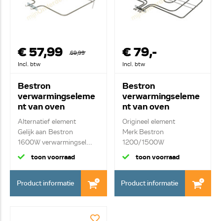
€ 57,99
€ 79,-
69,99
Incl. btw
Incl. btw
Bestron
Bestron
verwarmingseleme
verwarmingseleme
nt van oven
nt van oven
0606091
0606092
Alternatief element
Origineel element
Gelijk aan Bestron
Merk Bestron
1600W verwarmingsel...
1200/1500W
bovenelement
toon voorraad
toon voorraad
Product informatie
Product informatie